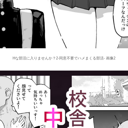
Hな部活に入りませんか？2-同意不要でハメまくる部活- 画像2