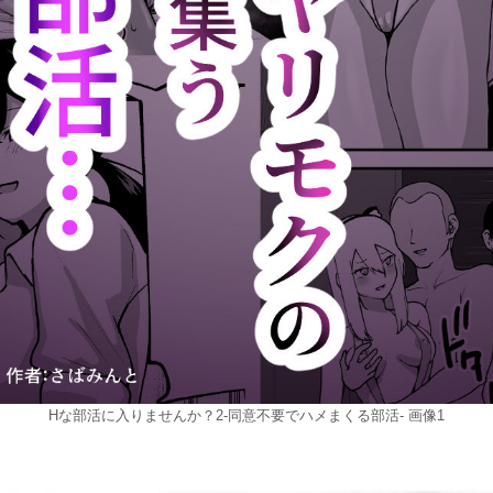
Hな部活に入りませんか？2-同意不要でハメまくる部活- 画像1